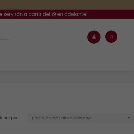
servirán a partir del 19 en adelante.

denar por:
Precio, de más alto a más bajo