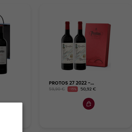
PROTOS 27 2022 -...
59,90 €
50,92 €
-15%