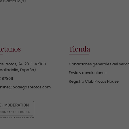
 6 artículo(s)
ctanos
Tienda
s Protos, 24-28. E-47300
Condiciones generales del servi
(Valladolid, España)
Envío y devoluciones
 878011
Registro Club Protos House
online@bodegasprotos.com