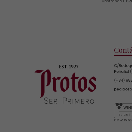
Mostrando 1-6 de
Contá
C/Bodega
Peñafiel 
(+34) 983
pedidos