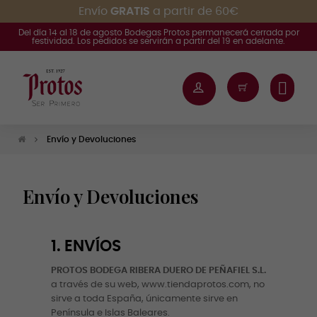
Envío
GRATIS
a partir de 60€
Del día 14 al 18 de agosto Bodegas Protos permanecerá cerrada por
festividad. Los pedidos se servirán a partir del 19 en adelante.
Envío y Devoluciones
Envío y Devoluciones
1. ENVÍOS
PROTOS BODEGA RIBERA DUERO DE PEÑAFIEL S.L.
a través de su web, www.tiendaprotos.com, no
sirve a toda España, únicamente sirve en
Península e Islas Baleares.