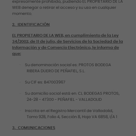
expresamente prohibida, pudiendo EL PROPIETARIO DE LA
WEB denegar o retirar el acceso y su uso en cualquier
momento.
2.
IDENTIFICACIÓN
EL PROPIETARIO DE LA WEB, en cumplimiento de la Ley
34/2002, de 11 de julio, de Servicios de la Sociedad de la
Información y de Comercio Electrónico, le informa de
que:
·
Su denominación social es: PROTOS BODEGA
RIBERA DUERO DE PEÑAFIEL, S.L.
·
Su CIF es: B47003967
·
Su domicilio social está en: CL BODEGAS PROTOS,
24-28 - 47300 - PEÑAFIEL - VALLADOLID
·
Inscrita en el Registro Mercantil de Valladolid,
Tomo 928, Folio 4, Sección 8, Hoja VA 6858, I/A 1
3.
COMUNICACIONES