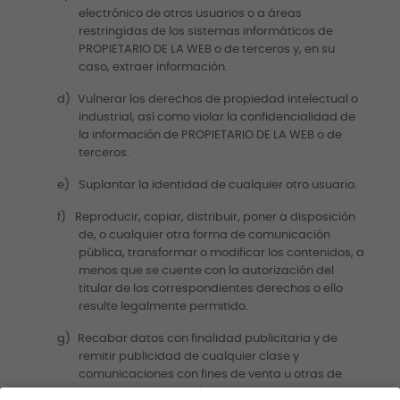
electrónico de otros usuarios o a áreas
restringidas de los sistemas informáticos de
PROPIETARIO DE LA WEB o de terceros y, en su
caso, extraer información.
d)
Vulnerar los derechos de propiedad intelectual o
industrial, así como violar la confidencialidad de
la información de PROPIETARIO DE LA WEB o de
terceros.
e)
Suplantar la identidad de cualquier otro usuario.
f)
Reproducir, copiar, distribuir, poner a disposición
de, o cualquier otra forma de comunicación
pública, transformar o modificar los contenidos, a
menos que se cuente con la autorización del
titular de los correspondientes derechos o ello
resulte legalmente permitido.
g)
Recabar datos con finalidad publicitaria y de
remitir publicidad de cualquier clase y
comunicaciones con fines de venta u otras de
naturaleza comercial sin que medie su previa