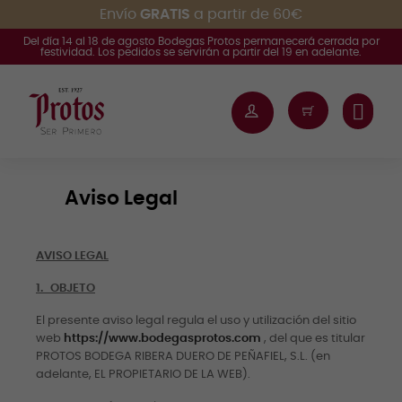
Envío
GRATIS
a partir de 60€
Del día 14 al 18 de agosto Bodegas Protos permanecerá cerrada por
festividad. Los pedidos se servirán a partir del 19 en adelante.
Aviso Legal
AVISO LEGAL
1.
OBJETO
El presente aviso legal regula el uso y utilización del sitio
web
https://www.bodegasprotos.com
, del que es titular
PROTOS BODEGA RIBERA DUERO DE PEÑAFIEL, S.L. (en
adelante, EL PROPIETARIO DE LA WEB).