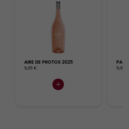
AIRE DE PROTOS 2025
PARC
9,25 €
11,95 